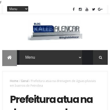
F
Home
/
Geral
/
Prefeitura atua na drenagem de águas pluviais
em bairros de Petrolina
Prefeitura atua na