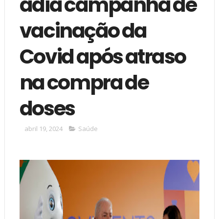
adia campanha de
vacinação da
Covid após atraso
na compra de
doses
abril 19, 2024
Saúde