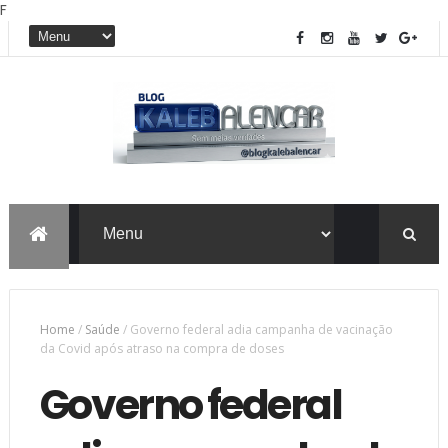
F
Home
/
Saúde
/
Governo federal adia campanha de vacinação
da Covid após atraso na compra de doses
Governo federal