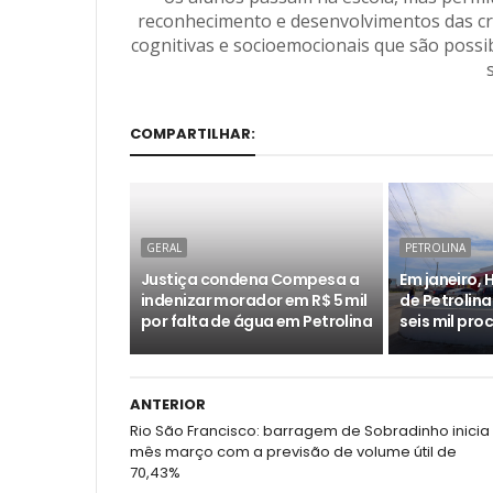
reconhecimento e desenvolvimentos das cr
cognitivas e socioemocionais que são possi
COMPARTILHAR:
GERAL
PETROLINA
Justiça condena Compesa a
Em janeiro, 
indenizar morador em R$ 5 mil
de Petrolina
por falta de água em Petrolina
seis mil pr
ANTERIOR
Rio São Francisco: barragem de Sobradinho inicia
mês março com a previsão de volume útil de
70,43%