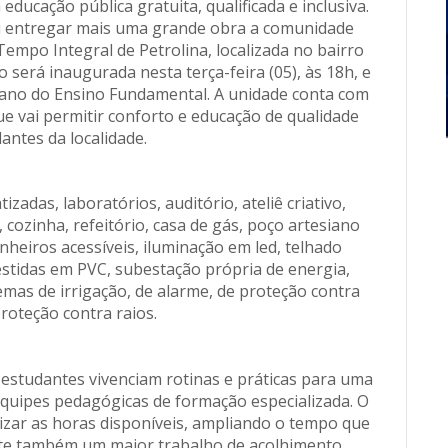
ducação pública gratuita, qualificada e inclusiva.
ai entregar mais uma grande obra a comunidade
 Tempo Integral de Petrolina, localizada no bairro
o será inaugurada nesta terça-feira (05), às 18h, e
5º ano do Ensino Fundamental. A unidade conta com
e vai permitir conforto e educação de qualidade
antes da localidade.
izadas, laboratórios, auditório, ateliê criativo,
 cozinha, refeitório, casa de gás, poço artesiano
anheiros acessíveis, iluminação em led, telhado
stidas em PVC, subestação própria de energia,
mas de irrigação, de alarme, de proteção contra
proteção contra raios.
estudantes vivenciam rotinas e práticas para uma
 equipes pedagógicas de formação especializada. O
izar as horas disponíveis, ampliando o tempo que
te também um maior trabalho de acolhimento,