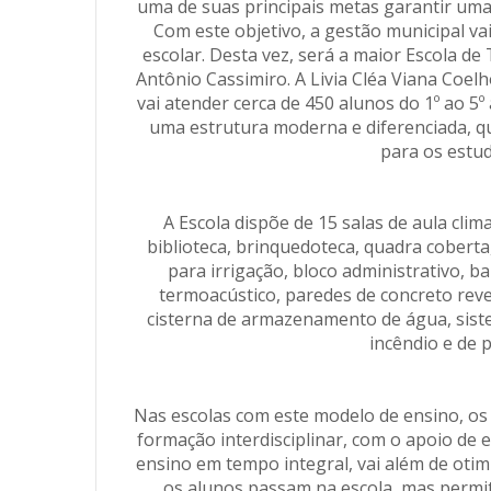
uma de suas principais metas garantir uma e
Com este objetivo, a gestão municipal v
escolar. Desta vez, será a maior Escola de
Antônio Cassimiro. A Livia Cléa Viana Coelh
vai atender cerca de 450 alunos do 1º ao 
uma estrutura moderna e diferenciada, qu
para os estud
A Escola dispõe de 15 salas de aula climat
biblioteca, brinquedoteca, quadra coberta,
para irrigação, bloco administrativo, b
termoacústico, paredes de concreto reve
cisterna de armazenamento de água, siste
incêndio e de 
Nas escolas com este modelo de ensino, os 
formação interdisciplinar, com o apoio de
ensino em tempo integral, vai além de otim
os alunos passam na escola, mas permi