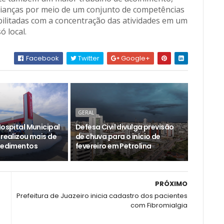
ianças por meio de um conjunto de competências
bilitadas com a concentração das atividades em um
só local.
Facebook
Twitter
Google+
GERAL
Hospital Municipal
Defesa Civil divulga previsão
 realizou mais de
de chuva para o início de
ocedimentos
fevereiro em Petrolina
PRÓXIMO
Prefeitura de Juazeiro inicia cadastro dos pacientes
com Fibromialgia