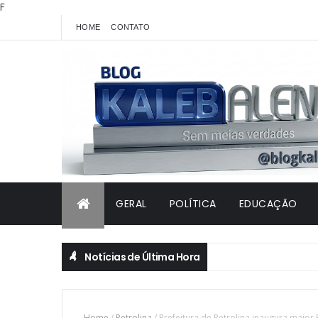
F
HOME
CONTATO
GERAL
POLÍTICA
EDUCAÇÃO
Notícias de Última Hora
Home
/
Petrolina
/
Prefeitura de Petrolina inaugura maior