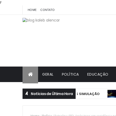
F
HOME
CONTATO
GERAL
POLÍTICA
EDUCAÇÃO
Notícias de Última Hora
ÃO DEVE COMEÇAR EM ATÉ 30 DIAS APÓS SIMULAÇÃO
JU
Home
/
Polícia
/
Petrolina (PE): Após tiros em residência