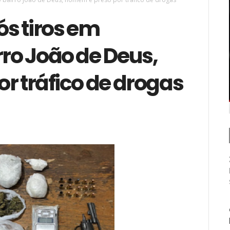
ós tiros em
rro João de Deus,
r tráfico de drogas