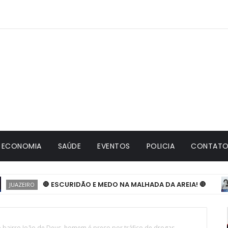
ECONOMIA
SAÚDE
EVENTOS
POLICIA
CONTATO 
🛑 ESCURIDÃO E MEDO NA MALHADA DA AREIA! 🛑
AZEIRO
 no bairro João de Deus, homem é preso por tráfico de drogas