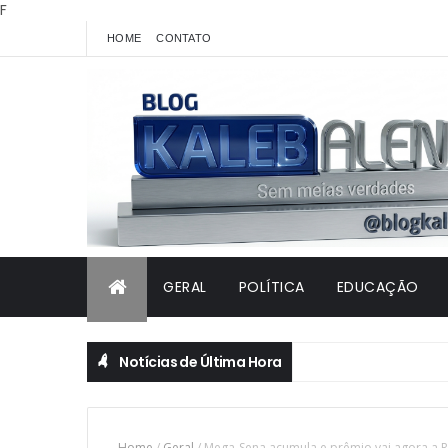
F
HOME
CONTATO
GERAL
POLÍTICA
EDUCAÇÃO
Notícias de Última Hora
Home
/
Geral
/
Mega-Sena acumula e prêmio vai agora a R