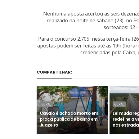
Nenhuma aposta acertou as seis dezenas 
realizado na noite de sábado (23), no 
sorteados:
03 –
Para o concurso 2.705, nesta terça-feira (
apostas podem ser feitas até as 19h (horário
credenciadas pela Caixa, 
COMPARTILHAR:
GERAL
GERAL
Cavalo é achado morto em
Lei muda reg
praça pública de bairro em
redefine a 
Juazeiro
nas estrada