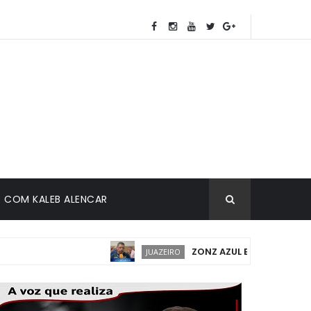
COM KALEB ALENCAR
ZONZ AZUL EM JUAZEIRO: IMP
JUAZEIRO