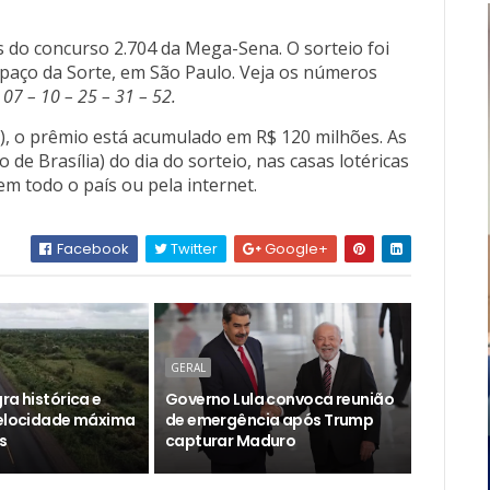
do concurso 2.704 da Mega-Sena. O sorteio foi
Espaço da Sorte, em São Paulo. Veja os números
 07 – 10 – 25 – 31 – 52.
26), o prêmio está acumulado em R$ 120 milhões. As
 de Brasília) do dia do sorteio, nas casas lotéricas
em todo o país ou pela internet.
Facebook
Twitter
Google+
GERAL
ra histórica e
Governo Lula convoca reunião
velocidade máxima
de emergência após Trump
s
capturar Maduro