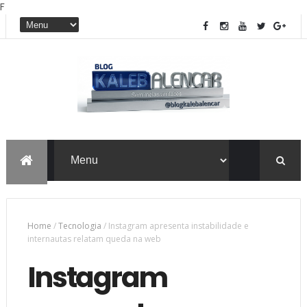
F
Home
/
Tecnologia
/
Instagram apresenta instabilidade e
internautas relatam queda na web
Instagram