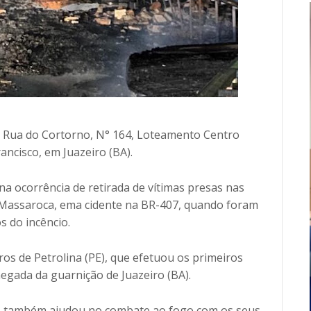
 Rua do Cortorno, N° 164, Loteamento Centro
rancisco, em Juazeiro (BA).
 ocorrência de retirada de vítimas presas nas
 Massaroca, ema cidente na BR-407, quando foram
s do incêncio.
ros de Petrolina (PE), que efetuou os primeiros
hegada da guarnição de Juazeiro (BA).
s também ajudou no combate ao fogo com os seus