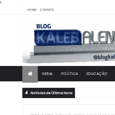
F
HOME
CONTATO
GERAL
POLÍTICA
EDUCAÇÃO
Notícias de Última Hora
Home
/
Juazeiro
/
Fábrica de colchões pega fogo em Juaze