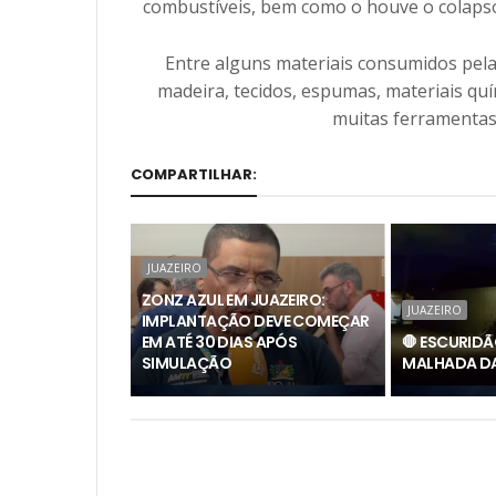
combustíveis, bem como o houve o colapso 
Entre alguns materiais consumidos pel
madeira, tecidos, espumas, materiais qu
muitas ferramentas
COMPARTILHAR:
JUAZEIRO
ZONZ AZUL EM JUAZEIRO:
JUAZEIRO
IMPLANTAÇÃO DEVE COMEÇAR
EM ATÉ 30 DIAS APÓS
🛑 ESCURIDÃ
SIMULAÇÃO
MALHADA DA 