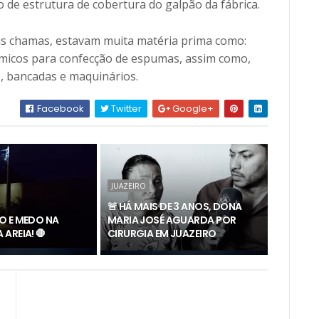
de estrutura de cobertura do galpão da fábrica.
as chamas, estavam muita matéria prima como:
ímicos para confecção de espumas, assim como,
, bancadas e maquinários.
Facebook
Twitter
Google+
JUAZEIRO
🚨 HÁ MAIS DE 3 ANOS, DONA
O E MEDO NA
MARIA JOSÉ AGUARDA POR
AREIA! 🛑
CIRURGIA EM JUAZEIRO