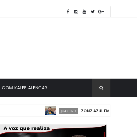
COM KALEB ALENCAR
ZONZ AZUL EM JUAZEIRO: IMPLA
JUAZEIRO