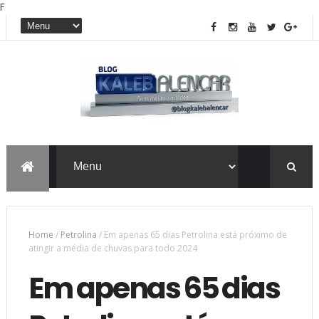
F
Home
/
Petrolina
/
Em apenas 65 dias Petrolina está próximo de
atingir a média de chuvas para todo 2024
Em apenas 65 dias