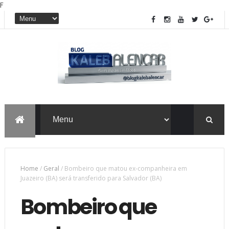
F
Home
/
Geral
/
Bombeiro que matou ex-companheira em
Juazeiro (BA) será transferido para Salvador (BA)
Bombeiro que