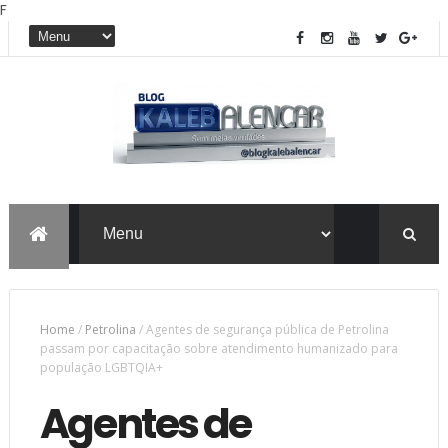
F
Home
/
Petrolina
/
Agentes de segurança pública de Petrolina
passam por capacitação sobre atendimento humanizado para
população LGBTQIA+
Agentes de