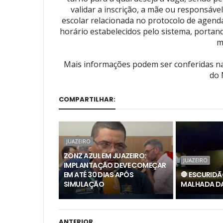
validar a inscrição, a mãe ou responsáv
escolar relacionada no protocolo de agenda
horário estabelecidos pelo sistema, portan
m
Mais informações podem ser conferidas na 
do 
COMPARTILHAR:
JUAZEIRO
ZONZ AZUL EM JUAZEIRO:
JUAZEIRO
IMPLANTAÇÃO DEVE COMEÇAR
EM ATÉ 30 DIAS APÓS
🛑 ESCURIDÃ
SIMULAÇÃO
MALHADA DA 
ANTERIOR