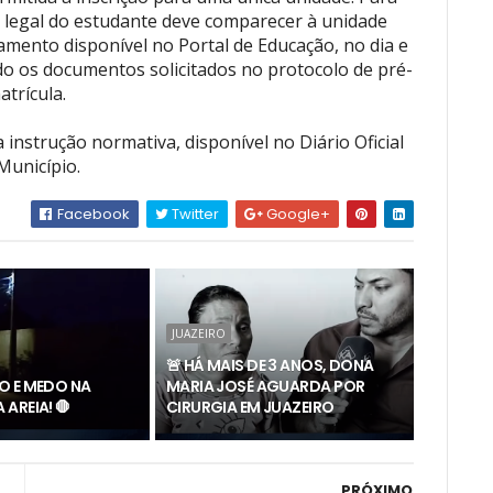
el legal do estudante deve comparecer à unidade
mento disponível no Portal de Educação, no dia e
do os documentos solicitados no protocolo de pré-
atrícula.
instrução normativa, disponível no Diário Oficial
Município.
Facebook
Twitter
Google+
JUAZEIRO
🚨 HÁ MAIS DE 3 ANOS, DONA
O E MEDO NA
MARIA JOSÉ AGUARDA POR
AREIA! 🛑
CIRURGIA EM JUAZEIRO
PRÓXIMO