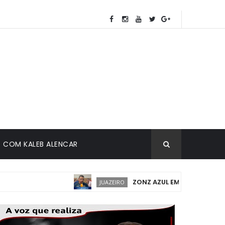
COM KALEB ALENCAR
ZONZ AZUL EM JUAZEIRO: IMPLA
JUAZEIRO