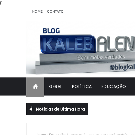
F
HOME
CONTATO
GERAL
POLÍTICA
EDUCAÇÃO
Notícias de Última Hora
Home
/
Educação
/
Juazeiro
/
Juazeiro abre pré-matrículas