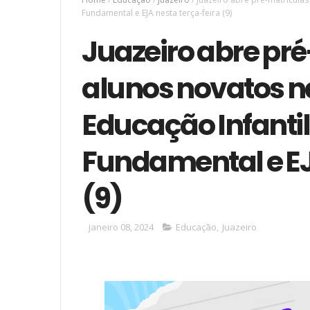
Fundamental e EJA nesta terça-feira (9)
Juazeiro abre pr
alunos novatos 
Educação Infantil
Fundamental e EJ
(9)
janeiro 08, 2024
Educação
,
Juazeiro