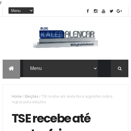
F
Home
/
Eleições
/
TSE recebe até sexta-feira sugestões sobre
regras para eleições
TSE recebe até