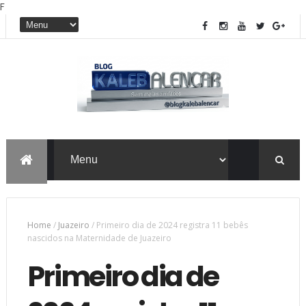
F
Home
/
Juazeiro
/
Primeiro dia de 2024 registra 11 bebês
nascidos na Maternidade de Juazeiro
Primeiro dia de