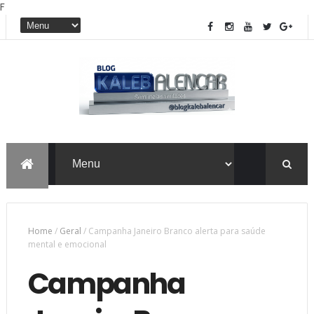
F
Home
/
Geral
/
Campanha Janeiro Branco alerta para saúde
mental e emocional
Campanha