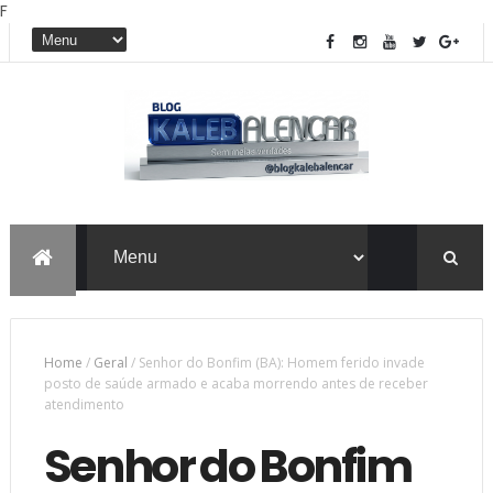
F
Home
/
Geral
/
Senhor do Bonfim (BA): Homem ferido invade
posto de saúde armado e acaba morrendo antes de receber
atendimento
Senhor do Bonfim