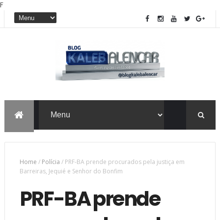
F
Home
/
Polícia
/
PRF-BA prende procurados pela justiça em
Barreiras, Jequié e Senhor do Bonfim
PRF-BA prende