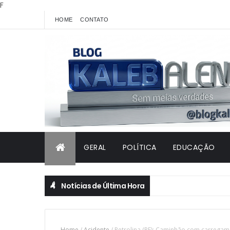
F
HOME
CONTATO
GERAL
POLÍTICA
EDUCAÇÃO
Notícias de Última Hora
Home
/
Acidente
/
Petrolina (PE): Caminhão com carrega