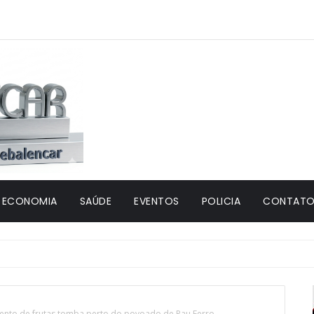
ECONOMIA
SAÚDE
EVENTOS
POLICIA
CONTATO 
mento de frutas tomba perto do povoado de Pau Ferro