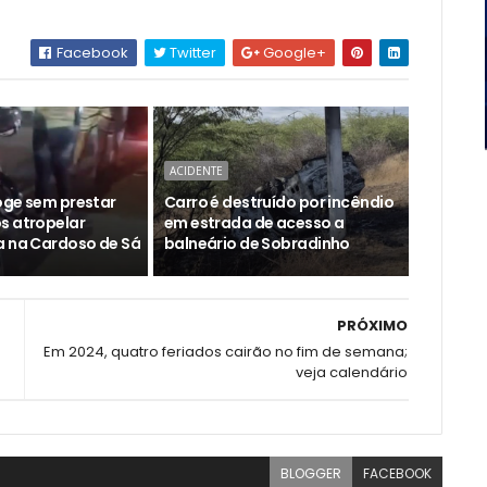
Facebook
Twitter
Google+
ACIDENTE
oge sem prestar
Carro é destruído por incêndio
s atropelar
em estrada de acesso a
a na Cardoso de Sá
balneário de Sobradinho
PRÓXIMO
Em 2024, quatro feriados cairão no fim de semana;
veja calendário
BLOGGER
FACEBOOK