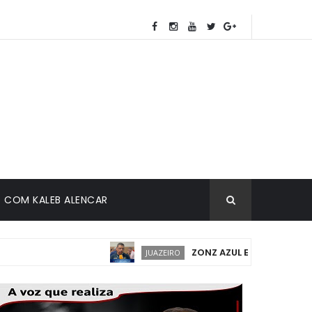
COM KALEB ALENCAR
ZONZ AZUL EM JUAZEIRO: IMPL
JUAZEIRO