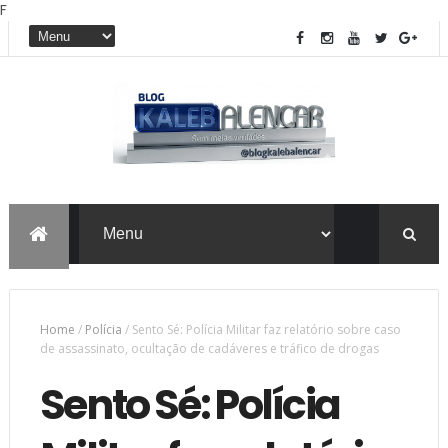
F
Home
/
Polícia
/
Sento Sé: Polícia Militar faz relatório sobre caso
de assassinato, ocultação de cadáveres e tráfico de drogas
Sento Sé: Polícia