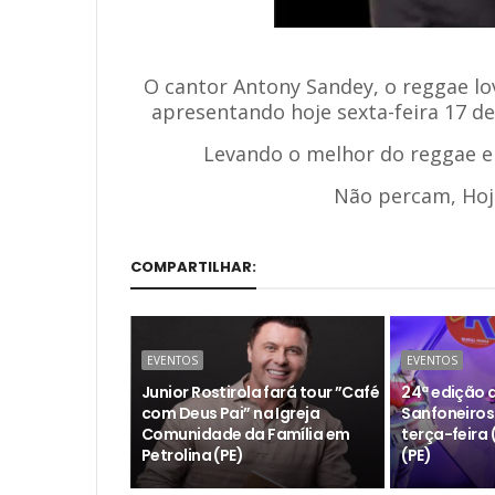
O cantor Antony Sandey, o reggae lo
apresentando hoje sexta-feira 17 d
Levando o melhor do reggae e
Não percam, Hoje
COMPARTILHAR:
EVENTOS
EVENTOS
Junior Rostirola fará tour ”Café
24ª edição 
com Deus Pai” na Igreja
Sanfoneiros
Comunidade da Família em
terça-feira (
Petrolina (PE)
(PE)