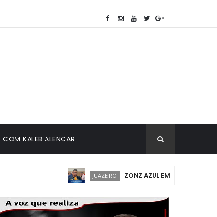
COM KALEB ALENCAR
ZONZ AZUL EM JUAZEIRO: IMPLAN
JUAZEIRO