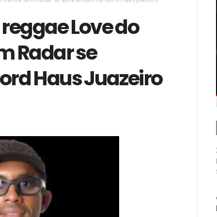
 reggae Love do
em Radar se
ord Haus Juazeiro