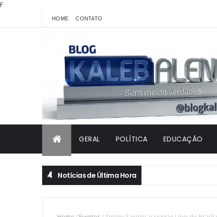
F
HOME
CONTATO
GERAL
POLÍTICA
EDUCAÇÃO
Notícias de Última Hora
Home
/
Eventos
/
Antony Sandey, o reggae Love do Brasil