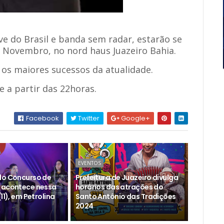
ve do Brasil e banda sem radar, estarão se
e Novembro, no nord haus Juazeiro Bahia.
 os maiores sucessos da atualidade.
 a partir das 22horas.
Facebook
Twitter
Google+
EVENTOS
do Concurso de
Prefeitura de Juazeiro divulga
 acontece nessa
horários das atrações do
11), em Petrolina
Santo Antônio das Tradições
2024