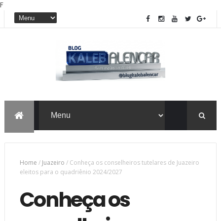
F
Home
/
Juazeiro
/
Conheça os conselheiros tutelares de Juazeiro
eleitos para o quadriênio 2024/2027
Conheça os