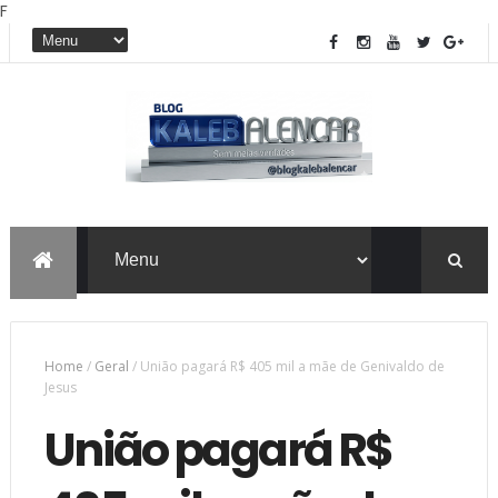
F
Home
/
Geral
/
União pagará R$ 405 mil a mãe de Genivaldo de
Jesus
União pagará R$