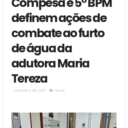
Compesa e 5º BPM
definem ações de
combate ao furto
de água da
adutora Maria
Tereza
setembro 08, 2023
Geral