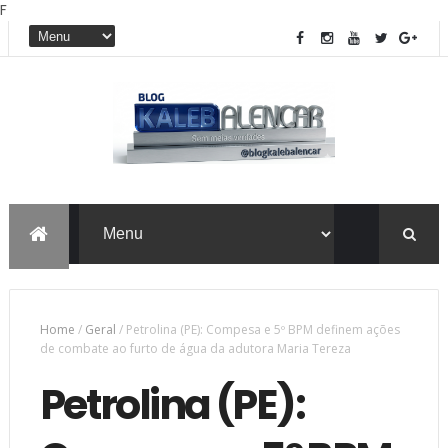
F
Home
/
Geral
/
Petrolina (PE): Compesa e 5º BPM definem ações
de combate ao furto de água da adutora Maria Tereza
Petrolina (PE):