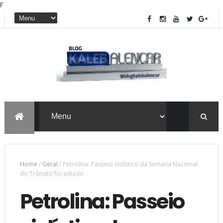
F
Home
/
Geral
/
Petrolina: Passeio ciclístico da Semana Nacional
do Trânsito foi adiado
Petrolina: Passeio