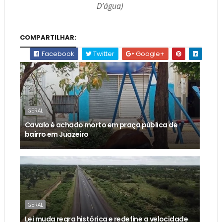
D’água)
COMPARTILHAR:
Facebook
Twitter
Google+
GERAL
Cavalo é achado morto em praça pública de
bairro em Juazeiro
GERAL
Lei muda regra histórica e redefine a velocidade