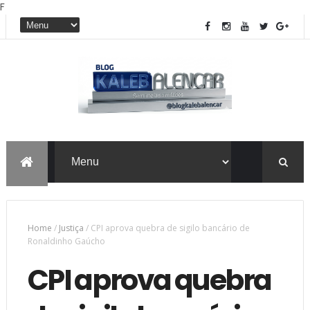
F
Home
/
Justiça
/
CPI aprova quebra de sigilo bancário de
Ronaldinho Gaúcho
CPI aprova quebra