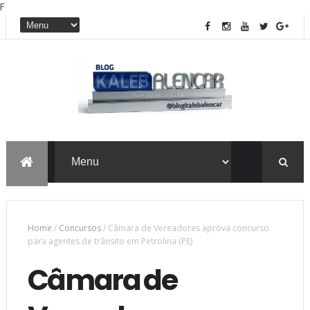
F
Home
/
Concursos
/
Câmara de Vereadores aprova concurso
para agentes de trânsito em Petrolina (PE)
Câmara de