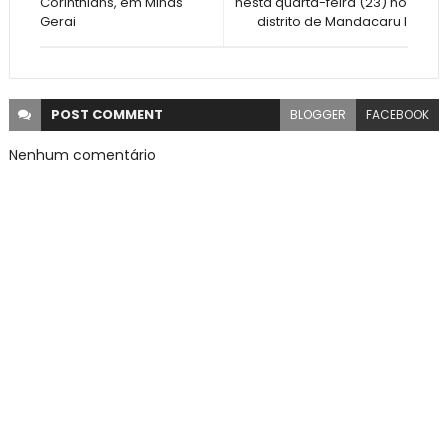
Corinthians, em Minas
nesta quarta-feira (23) no
Gerai
distrito de Mandacaru I
POST
COMMENT
BLOGGER
FACEBOOK
Nenhum comentário