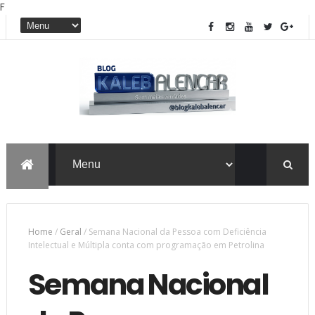
F
Home
/
Geral
/
Semana Nacional da Pessoa com Deficiência
Intelectual e Múltipla conta com programação em Petrolina
Semana Nacional