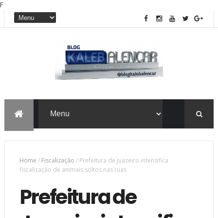
F
Home
/
Fiscalização
/
Prefeitura de Juazeiro intensifica
fiscalização de animais soltos nas ruas
Prefeitura de