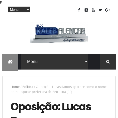
F
Home
/
Política
/
Oposição: Lucas Ramos aparece como o nome
para disputar prefeitura de Petrolina (PE)
Oposição: Lucas