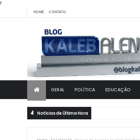
F
HOME
CONTATO
GERAL
POLÍTICA
EDUCAÇÃO
Notícias de Última Hora
Home
/
Fiscalização
/
Procon de Juazeiro realizou fiscaliz