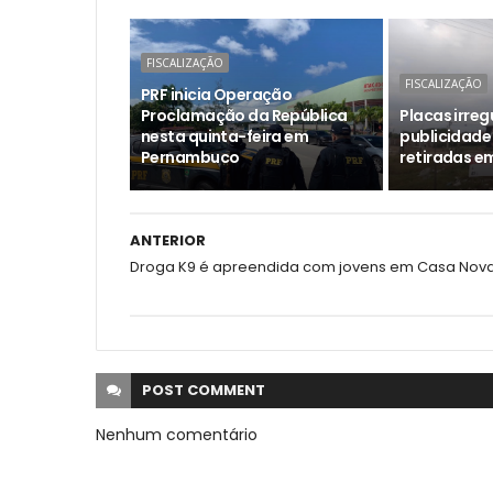
FISCALIZAÇÃO
FISCALIZAÇÃO
PRF inicia Operação
Proclamação da República
Placas irreg
nesta quinta-feira em
publicidad
Pernambuco
retiradas em
ANTERIOR
Droga K9 é apreendida com jovens em Casa Nov
POST
COMMENT
Nenhum comentário