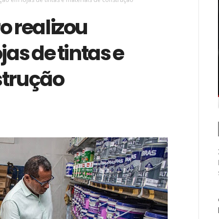
o realizou
jas de tintas e
strução