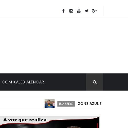
COM KALEB ALENCAR
ZONZ AZUL EM JUAZEIRO: IMPLA
JUAZEIRO