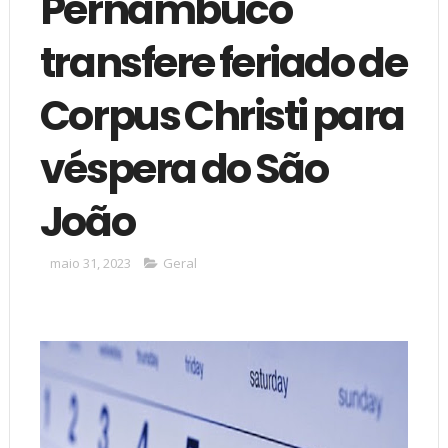
Pernambuco
transfere feriado de
Corpus Christi para
véspera do São
João
maio 31, 2023
Geral