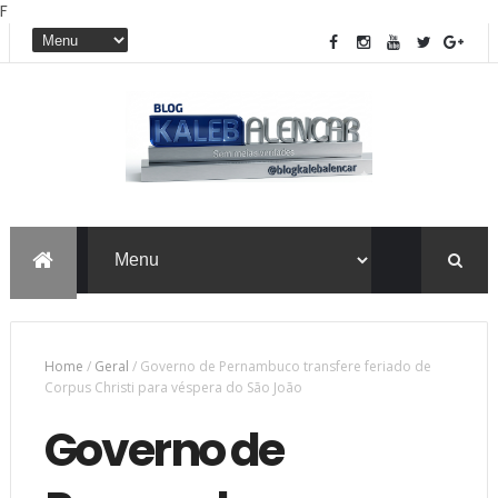
F
Home
/
Geral
/
Governo de Pernambuco transfere feriado de
Corpus Christi para véspera do São João
Governo de