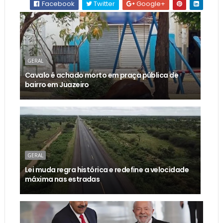
Facebook
Twitter
Google+
GERAL
Cavalo é achado morto em praça pública de
bairro em Juazeiro
GERAL
Lei muda regra histórica e redefine a velocidade
máxima nas estradas