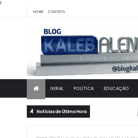
F
HOME
CONTATO
GERAL
POLÍTICA
EDUCAÇÃO
Notícias de Última Hora
JU
Home
/
Geral
/
Lula muda chefia do Incra em MT e 18 est