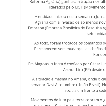
Reforma Agrária) ganharam tração nos últi
liderados pelo MST (Movimento 
A entidade iniciou nesta semana a Jorna
Agrária com a invasão de ao menos nove
Embrapa (Empresa Brasileira de Pesquisa A
sete unida
Ao todo, foram trocados os comandos do 
Permanecem sem mudanças as chefias de
Rondôn
Em Alagoas, o Incra é chefiado por César L
Arthur Lira (PP) desde 
A situação é mesma no Amapá, onde o ca
senador Davi Alcolumbre (União Brasil). 
sociais em frente à se
Movimentos de luta pela terra cobram o go
nas nomeações dos novos gestores, que 