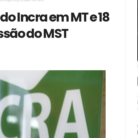
do Incra em MT e 18
ssão do MST