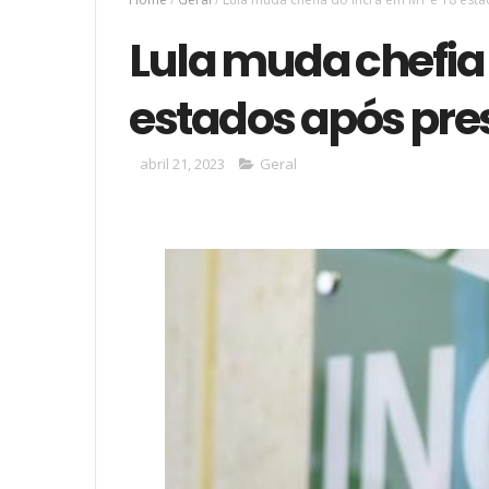
Lula muda chefia 
estados após pre
abril 21, 2023
Geral