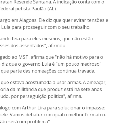
iratan Resende Santana. A indicação conta com o
ederal petista Paulão (AL).
argo em Alagoas. Ele diz que quer evitar tensões e
e Lula para prosseguir com o seu trabalho.
cando feia para eles mesmos, que não estão
sses dos assentados", afirmou.
ligado ao MST, afirma que "não há motivo para o
le diz que o governo Lula é "um pouco medroso"
e que parte das nomeações continua travada.
ue estava acostumada a usar armas. A ameaçar,
oria da militância que produz está há sete anos
tudo, por perseguição política", afirma.
logo com Arthur Lira para solucionar o impasse:
nele. Vamos debater com qual o melhor formato e
Não será um problema".