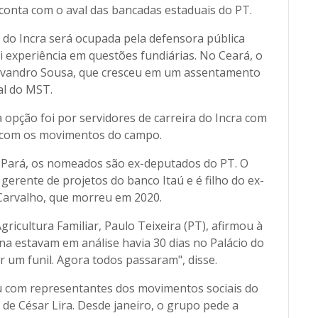
onta com o aval das bancadas estaduais do PT.
a do Incra será ocupada pela defensora pública
 experiência em questões fundiárias. No Ceará, o
Erivandro Sousa, que cresceu em um assentamento
al do MST.
 opção foi por servidores de carreira do Incra com
o com os movimentos do campo.
Pará, os nomeados são ex-deputados do PT. O
gerente de projetos do banco Itaú e é filho do ex-
Carvalho, que morreu em 2020.
ricultura Familiar, Paulo Teixeira (PT), afirmou à
 estavam em análise havia 30 dias no Palácio do
 um funil. Agora todos passaram", disse.
niu com representantes dos movimentos sociais do
de César Lira. Desde janeiro, o grupo pede a