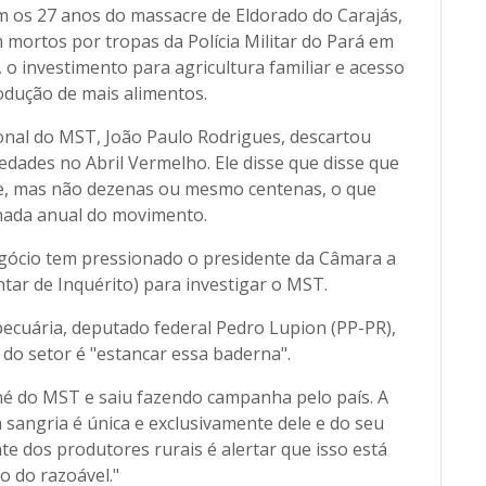
 os 27 anos do massacre de Eldorado do Carajás,
mortos por tropas da Polícia Militar do Pará em
 o investimento para agricultura familiar e acesso
rodução de mais alimentos.
nal do MST, João Paulo Rodrigues, descartou
ades no Abril Vermelho. Ele disse que disse que
, mas não dezenas ou mesmo centenas, o que
rnada anual do movimento.
gócio tem pressionado o presidente da Câmara a
ar de Inquérito) para investigar o MST.
ecuária, deputado federal Pedro Lupion (PP-PR),
a do setor é "estancar essa baderna".
é do MST e saiu fazendo campanha pelo país. A
 sangria é única e exclusivamente dele e do seu
e dos produtores rurais é alertar que isso está
 do razoável."