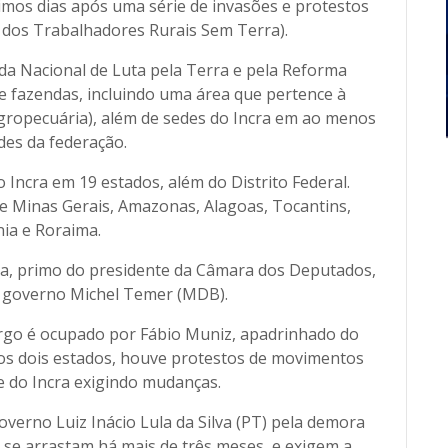
mos dias após uma série de invasões e protestos
dos Trabalhadores Rurais Sem Terra).
da Nacional de Luta pela Terra e pela Reforma
 fazendas, incluindo uma área que pertence à
gropecuária), além de sedes do Incra em ao menos
des da federação.
Incra em 19 estados, além do Distrito Federal.
 Minas Gerais, Amazonas, Alagoas, Tocantins,
ia e Roraima.
ira, primo do presidente da Câmara dos Deputados,
o governo Michel Temer (MDB).
rgo é ocupado por Fábio Muniz, apadrinhado do
Nos dois estados, houve protestos de movimentos
de do Incra exigindo mudanças.
verno Luiz Inácio Lula da Silva (PT) pela demora
se arrastam há mais de três meses, e exigem a