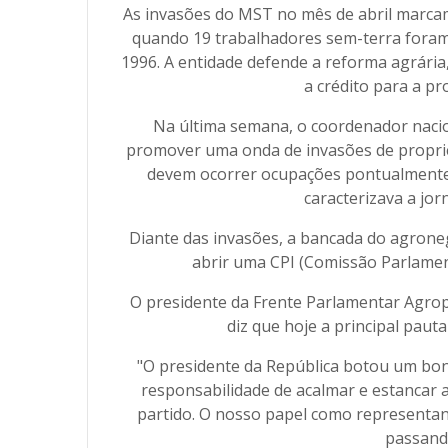
As invasões do MST no mês de abril marcam
quando 19 trabalhadores sem-terra foram 
1996. A entidade defende a reforma agrária,
a crédito para a p
Na última semana, o coordenador nacio
promover uma onda de invasões de propried
devem ocorrer ocupações pontualmente
caracterizava a jo
Diante das invasões, a bancada do agrone
abrir uma CPI (Comissão Parlament
O presidente da Frente Parlamentar Agrop
diz que hoje a principal paut
"O presidente da República botou um bon
responsabilidade de acalmar e estancar a
partido. O nosso papel como representant
passando