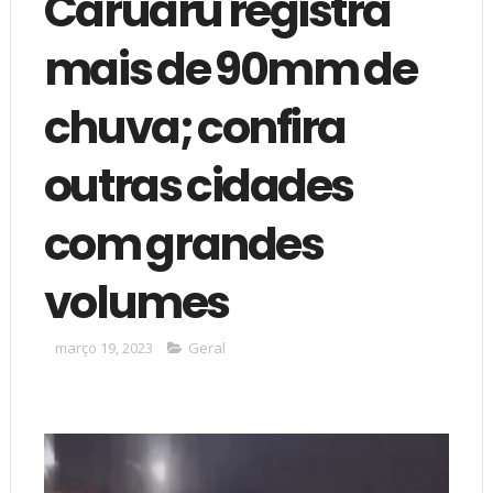
Caruaru registra
mais de 90mm de
chuva; confira
outras cidades
com grandes
volumes
março 19, 2023
Geral