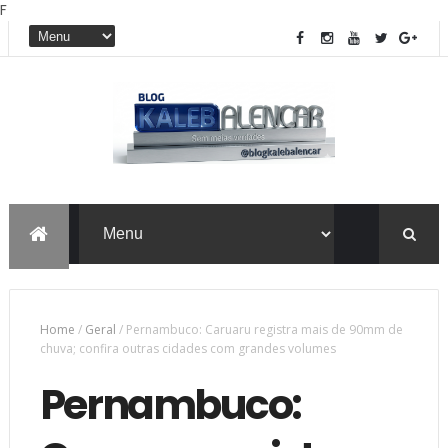
F
Home
/
Geral
/
Pernambuco: Caruaru registra mais de 90mm de
chuva; confira outras cidades com grandes volumes
Pernambuco: