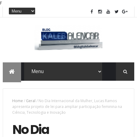
F
Home
/
Geral
/
No Dia Internacional da Mulher, Lucas Ramos
apresenta projeto de lei para ampliar participação feminina na
Ciência, Tecnologia e Inovação
No Dia