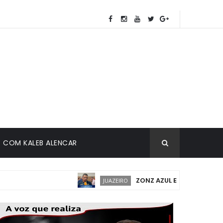
COM KALEB ALENCAR
ZONZ AZUL EM JUAZEIRO: IMPLA
JUAZEIRO