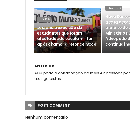
JUAZEIRO
Nova Derrot
JUSTIÇA
acata acord
Juiz anula expulsão de
prefeito de 
estudantes que foram
Ministério P
afastadas de escola militar,
Advogado di
após chamar diretor de ‘você’
continua ine
ANTERIOR
AGU pede a condenação de mais 42 pessoas por
atos golpistas
POST
COMMENT
Nenhum comentário