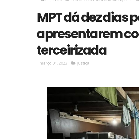
MPT dá dez dias p
apresentarem co
terceirizada
março 01, 2023
Justiça