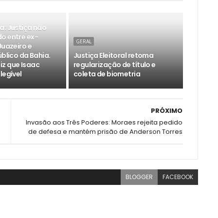
a: Justiça não
o entre ex-
GERAL
Juazeiro e
úblico da Bahia.
Justiça Eleitoral retoma
z que Isaac
regularização de título e
legível
coleta de biometria
PRÓXIMO
Invasão aos Três Poderes: Moraes rejeita pedido
de defesa e mantém prisão de Anderson Torres
BLOGGER
FACEBOOK