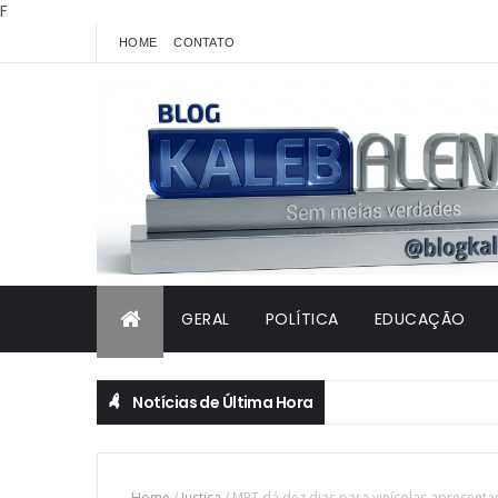
F
HOME
CONTATO
GERAL
POLÍTICA
EDUCAÇÃO
Notícias de Última Hora
Home
/
Justiça
/
MPT dá dez dias para vinícolas apresenta