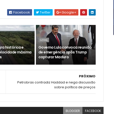
Facebook
Twitter
Google+
GERAL
ra histórica e
Governo Lula convoca reunião
velocidade máxima
de emergência após Trump
s
capturar Maduro
PRÓXIMO
s
Petrobras contradiz Haddad e nega discussão
sobre política de preços
BLOGGER
FACEBOOK