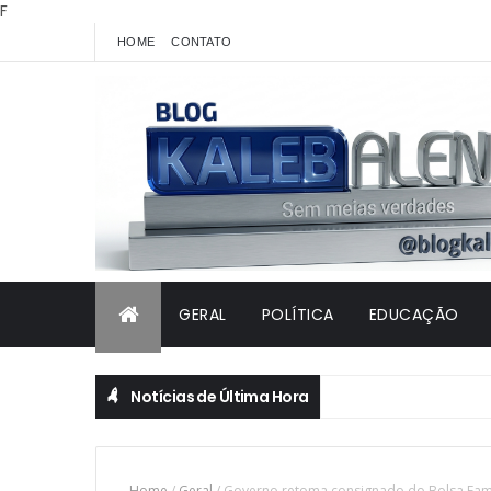
F
HOME
CONTATO
GERAL
POLÍTICA
EDUCAÇÃO
Notícias de Última Hora
Home
/
Geral
/
Governo retoma consignado do Bolsa Famí