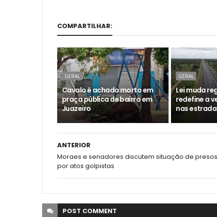
COMPARTILHAR:
GERAL
GERAL
Cavalo é achado morto em
Lei muda reg
praça pública de bairro em
redefine a 
Juazeiro
nas estrada
ANTERIOR
Moraes e senadores discutem situação de preso
por atos golpistas
POST
COMMENT