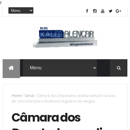
F
Home
/
Geral
/
Câmara dos Deputados analisa isenção na taxa
de concursos para doadores regulares de sangue
Câmara dos