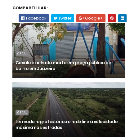
COMPARTILHAR:
Facebook
Twitter
Google+
GERAL
Cavalo é achado morto em praça pública de
bairro em Juazeiro
GERAL
Lei muda regra histórica e redefine a velocidade
máxima nas estradas