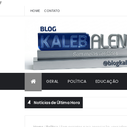
F
HOME
CONTATO
GERAL
POLÍTICA
EDUCAÇÃO
Notícias de Última Hora
Home
/
Política
/
Sem projetos para apreciação, vereadore