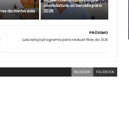
Miguel Coelho confirma pré-
candidatura ao Senado para
nos da minha vida
2026
PRÓXIMO
e
Lula lança programa para reduzir filas do SUS
BLOGGER
FACEBOOK