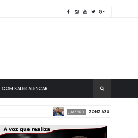
COM KALEB ALENCAR
ZONZ AZUL EM JUAZEIRO: I
JUAZEIRO