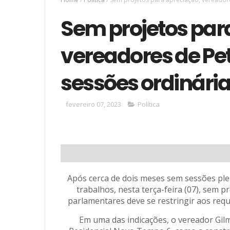
Sem projetos par
vereadores de Pe
sessões ordinári
fevereiro 07, 2023
Política
Após cerca de dois meses sem sessões ple
trabalhos, nesta terça-feira (07), sem p
parlamentares deve se restringir aos req
Em uma das indicações, o vereador Gilm