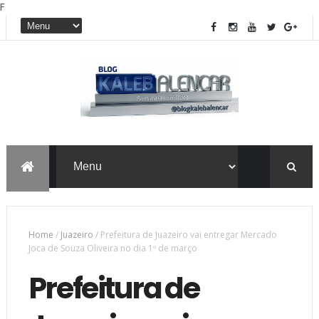
F
Home
/
Juazeiro
/
Prefeitura de Juazeiro vai entregar Mercado
Joca de Souza Oliveira no dia 1º de março
Prefeitura de