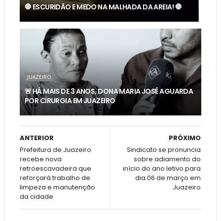
🛑 ESCURIDÃO E MEDO NA MALHADA DA AREIA! 🛑
JUAZEIRO
🚨 HÁ MAIS DE 3 ANOS, DONA MARIA JOSÉ AGUARDA
POR CIRURGIA EM JUAZEIRO
ANTERIOR
PRÓXIMO
Prefeitura de Juazeiro
Sindicato se pronuncia
recebe nova
sobre adiamento do
retroescavadeira que
início do ano letivo para
reforçará trabalho de
dia 06 de março em
limpeza e manutenção
Juazeiro
da cidade