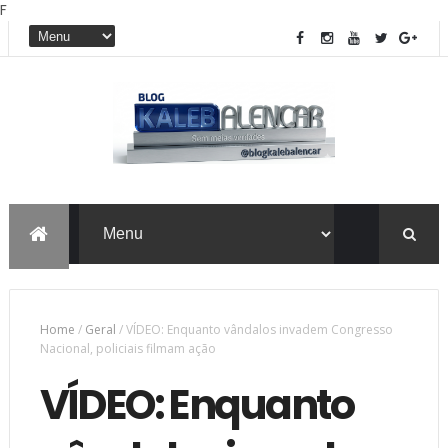
F
Home
/
Geral
/
VÍDEO: Enquanto vândalos invadem Congresso
Nacional, policiais filmam ação
VÍDEO: Enquanto