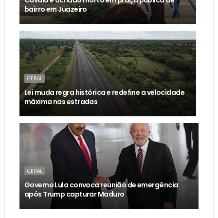
Cavalo é achado morto em praça pública de
bairro em Juazeiro
GERAL
Lei muda regra histórica e redefine a velocidade
máxima nas estradas
GERAL
Governo Lula convoca reunião de emergência
após Trump capturar Maduro