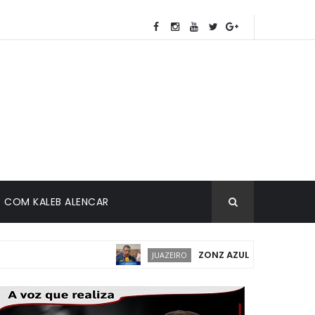
COM KALEB ALENCAR
ZONZ AZUL EM JUAZEIRO: IM
JUAZEIRO