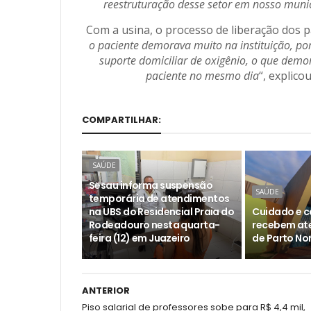
reestruturação desse setor em nosso muni
Com a usina, o processo de liberação dos pa
o paciente demorava muito na instituição, po
suporte domiciliar de oxigênio, o que dem
paciente no mesmo dia
“, explico
COMPARTILHAR:
SAÚDE
Sesau informa suspensão
SAÚDE
temporária de atendimentos
na UBS do Residencial Praia do
Cuidado e c
Rodeadouro nesta quarta-
recebem at
feira (12) em Juazeiro
de Parto No
ANTERIOR
Piso salarial de professores sobe para R$ 4,4 mil,