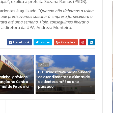
cípio
“, explica a prefeita Suzana Ramos (PSDB).
cientes é agilizado. “
Quando não tínhamos a usina
rque precisávamos solicitar à empresa fornecedora o
orava até uma semana. Hoje, conseguimos liberar o
u a diretora da UPA, Andreza Monteiro.
Facebook
Twitter
Google+
SAÚDE
HU-Univasf teve maior número
arinho: grávidas
de atendimentos a vítimas de
enção no Centro
acidentes em PE no ano
rmal de Petrolina
passado