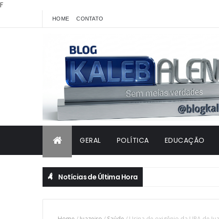
F
HOME
CONTATO
GERAL
POLÍTICA
EDUCAÇÃO
Notícias de Última Hora
Home
/
Juazeiro
/
Saúde
/
Usina de oxigênio da UPA de Jua