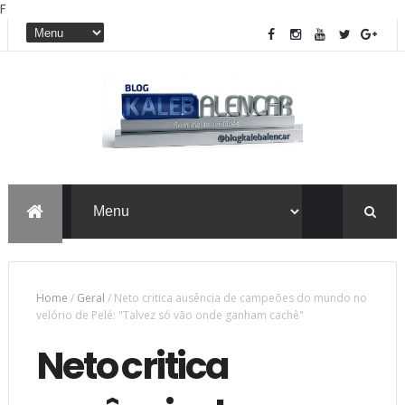
F
Home
/
Geral
/
Neto critica ausência de campeões do mundo no
velório de Pelé: "Talvez só vão onde ganham cachê"
Neto critica