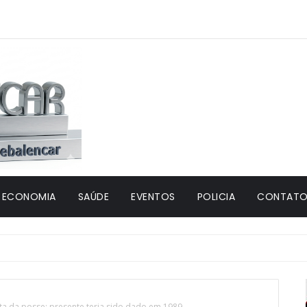
ECONOMIA
SAÚDE
EVENTOS
POLICIA
CONTATO 
eta da posse; presente teria sido dado em 1989