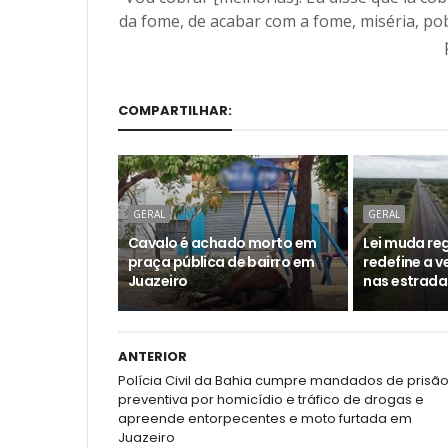
da fome, de acabar com a fome, miséria, pobr
COMPARTILHAR:
GERAL
GERAL
Cavalo é achado morto em
Lei muda reg
praça pública de bairro em
redefine a 
Juazeiro
nas estrada
ANTERIOR
Polícia Civil da Bahia cumpre mandados de prisã
preventiva por homicídio e tráfico de drogas e
apreende entorpecentes e moto furtada em
Juazeiro