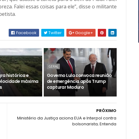
eza. Falei essas coisas para ele”, disse o militante
petista.
Facebook
Twitter
Google+
GERAL
ra histórica e
Governo Lula convoca reunião
velocidade máxima
de emergência após Trump
s
capturar Maduro
PRÓXIMO
o
Ministério da Justiça aciona EUA e Interpol contra
bolsonarista; Entenda