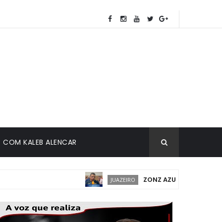
COM KALEB ALENCAR
ZONZ AZUL EM JUAZEIRO: I
JUAZEIRO