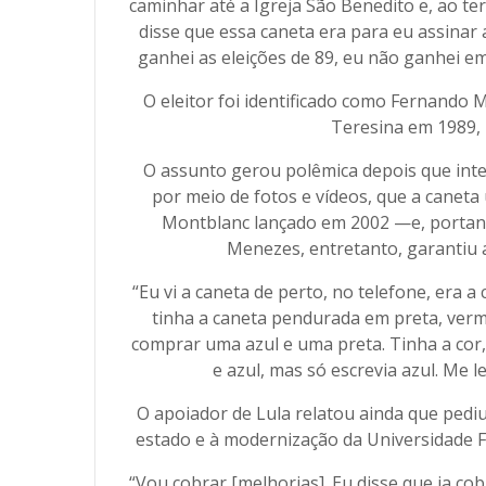
caminhar até a Igreja São Benedito e, ao t
disse que essa caneta era para eu assinar 
ganhei as eleições de 89, eu não ganhei e
O eleitor foi identificado como Fernando 
Teresina em 1989, 
O assunto gerou polêmica depois que inte
por meio de fotos e vídeos, que a canet
Montblanc lançado em 2002 —e, portant
Menezes, entretanto, garantiu 
“Eu vi a caneta de perto, no telefone, era a
tinha a caneta pendurada em preta, verme
comprar uma azul e uma preta. Tinha a cor,
e azul, mas só escrevia azul. Me
O apoiador de Lula relatou ainda que pedi
estado e à modernização da Universidade Fe
“Vou cobrar [melhorias]. Eu disse que ia cob