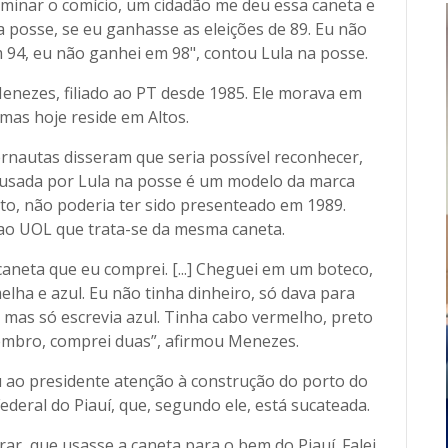
erminar o comício, um cidadão me deu essa caneta e
a posse, se eu ganhasse as eleições de 89. Eu não
m 94, eu não ganhei em 98", contou Lula na posse.
Menezes, filiado ao PT desde 1985. Ele morava em
mas hoje reside em Altos.
rnautas disseram que seria possível reconhecer,
a usada por Lula na posse é um modelo da marca
o, não poderia ter sido presenteado em 1989.
ao UOL que trata-se da mesma caneta.
 caneta que eu comprei. [...] Cheguei em um boteco,
lha e azul. Eu não tinha dinheiro, só dava para
 mas só escrevia azul. Tinha cabo vermelho, preto
 lembro, comprei duas”, afirmou Menezes.
u ao presidente atenção à construção do porto do
deral do Piauí, que, segundo ele, está sucateada.
rar, que usasse a caneta para o bem do Piauí. Falei