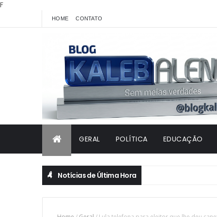
F
HOME
CONTATO
GERAL
POLÍTICA
EDUCAÇÃO
Notícias de Última Hora
Home
/
Geral
/
Lula telefona para eleitor que lhe deu can