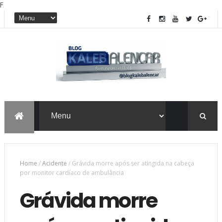
F
Home
/
Acidente
/
Grávida morre após ser atingida na cabeça
por monitor cardíaco de ambulância
Grávida morre