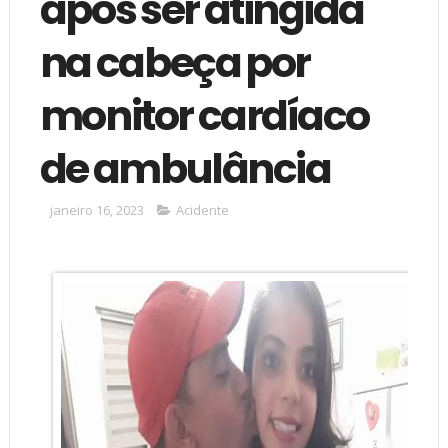
após ser atingida
na cabeça por
monitor cardíaco
de ambulância
janeiro 16, 2023
Acidente