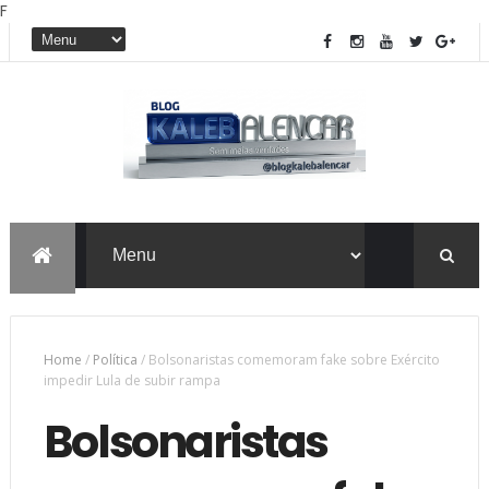
F
Home
/
Política
/
Bolsonaristas comemoram fake sobre Exército
impedir Lula de subir rampa
Bolsonaristas