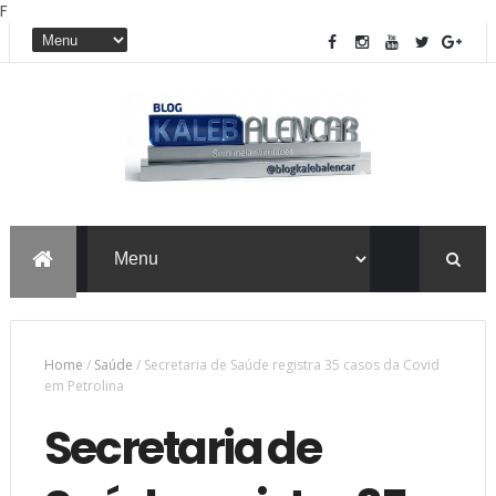
F
Home
/
Saúde
/
Secretaria de Saúde registra 35 casos da Covid
em Petrolina
Secretaria de