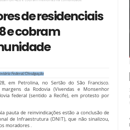
res de residenciais
8 e cobram
munidade
doviária Federal/Divulgação
8, em Petrolina, no Sertão do São Francisco.
às margens da Rodovia (Vivendas e Monsenhor
via federal (sentido a Recife), em protesto por
a pauta de reinvindicações estão a conclusão de
al de Infraestrutura (DNIT), que não sinalizou,
os moradores .