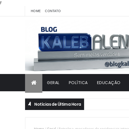
F
HOME
CONTATO
GERAL
POLÍTICA
EDUCAÇÃO
Notícias de Última Hora
Home
/
Geral
/
Petrolina: moradores de residenciais int