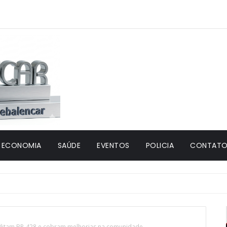
ECONOMIA
SAÚDE
EVENTOS
POLICIA
CONTATO 
erditam BR-428 e cobram melhorias na comunidade