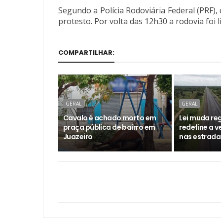
Segundo a Polícia Rodoviária Federal (PRF),
protesto. Por volta das 12h30 a rodovia foi l
COMPARTILHAR:
GERAL
GERAL
Cavalo é achado morto em
Lei muda reg
praça pública de bairro em
redefine a 
Juazeiro
nas estrada