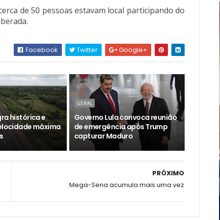
 cerca de 50 pessoas estavam local participando do
iberada.
Facebook
Twitter
Google+
GERAL
ra histórica e
Governo Lula convoca reunião
velocidade máxima
de emergência após Trump
s
capturar Maduro
PRÓXIMO
Mega-Sena acumula mais uma vez