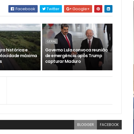
Facebook
Twitter
Google+
GERAL
ra histórica e
Governo Lula convoca reunião
velocidade máxima
de emergência após Trump
s
capturar Maduro
BLOGGER
FACEBOOK