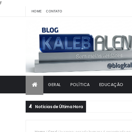
F
HOME
CONTATO
GERAL
POLÍTICA
EDUCAÇÃO
Notícias de Última Hora
Home
/
Geral
/
Juazeiro: ossada humana é encontrada no d