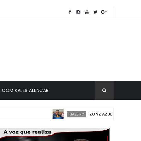
COM KALEB ALENCAR
ZONZ AZUL EM JUAZEIRO: I
JUAZEIRO