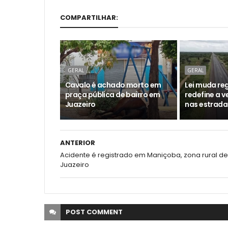
COMPARTILHAR:
GERAL
GERAL
Cavalo é achado morto em
Lei muda reg
praça pública de bairro em
redefine a 
Juazeiro
nas estrada
ANTERIOR
Acidente é registrado em Maniçoba, zona rural de
Juazeiro
POST
COMMENT