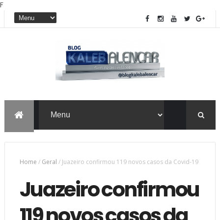
F
Home
/
Geral
/
Juazeiro confirmou 119 novos casos da Covid-19
Juazeiro confirmou
119 novos casos da