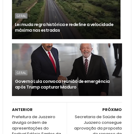
GERAL
Lei muda regra histórica e redefine a velocidade
máxima nas estradas
GERAL
Governo Lula convoca reunião de emergência
após Trump capturar Maduro
ANTERIOR
PRÓXIMO
Prefeitura de Juazeiro
Secretaria de Saúde de
divulga ordem de
Juazeiro consegue
apresentações do
aprovação da proposta
Festival Edésio Santos da
de repasse da