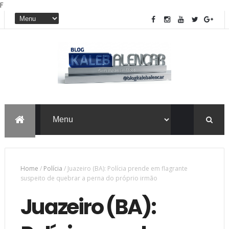
F
Home
/
Polícia
/
Juazeiro (BA): Polícia prende em flagrante
suspeito de quebrar a perna do próprio irmão
Juazeiro (BA):