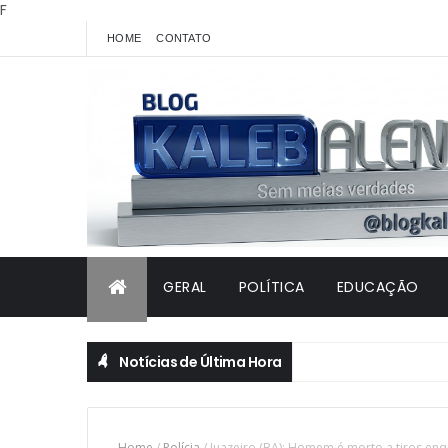
F
HOME
CONTATO
GERAL
POLÍTICA
EDUCAÇÃO
Notícias de Última Hora
Home
/
Polícia
/
Juazeiro (BA): Homem é morto a tiros en