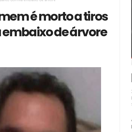
mem é morto a tiros
 embaixo de árvore