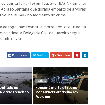
e quinta-feira (15) em Juazeiro (BA). A vítima foi
 Abraão Santana que dormia embaixo de árvores,
ível na BR-407 no momento do crime.
 de fogo, não resistiu e morreu no local. Não há
 do crime. A Delegacia Civil de Juazeiro segue
igando o caso.
Facebook
Twitter
Google+
POLÍCIA
ontrado às
Homem é morto a tiros no
Rio São Francisco
Monsenhor Bernardino em
a
Petrolina