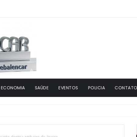
ECONOMIA
SAÚDE
EVENTOS
POLICIA
CONTATO 
quanto dormia embaixo de árvore