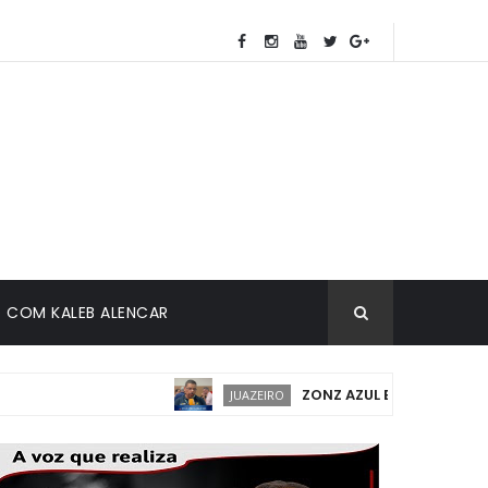
COM KALEB ALENCAR
ZONZ AZUL EM JUAZEIRO: IMPL
JUAZEIRO